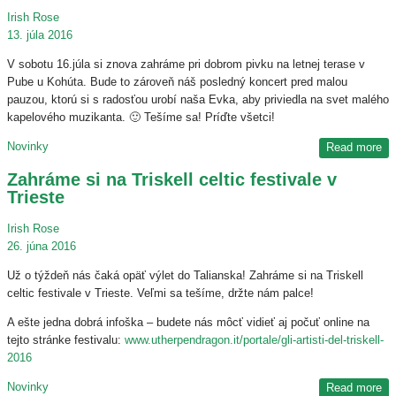
Irish Rose
13. júla 2016
V sobotu 16.júla si znova zahráme pri dobrom pivku na letnej terase v
Pube u Kohúta. Bude to zároveň náš posledný koncert pred malou
pauzou, ktorú si s radosťou urobí naša Evka, aby priviedla na svet malého
kapelového muzikanta. 🙂 Tešíme sa! Príďte všetci!
Novinky
Read more
Zahráme si na Triskell celtic festivale v
Trieste
Irish Rose
26. júna 2016
Už o týždeň nás čaká opäť výlet do Talianska! Zahráme si na Triskell
celtic festivale v Trieste. Veľmi sa tešíme, držte nám palce!
A ešte jedna dobrá infoška – budete nás môcť vidieť aj počuť online na
tejto stránke festivalu:
www.utherpendragon.it/portale/gli-artisti-del-triskell-
2016
Novinky
Read more