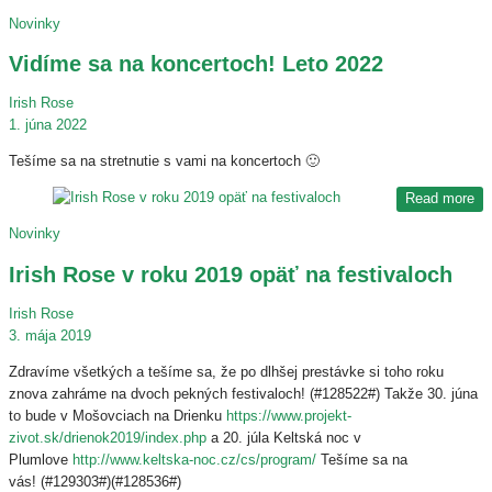
Novinky
Vidíme sa na koncertoch! Leto 2022
Irish Rose
1. júna 2022
Tešíme sa na stretnutie s vami na koncertoch 🙂
Read more
Novinky
Irish Rose v roku 2019 opäť na festivaloch
Irish Rose
3. mája 2019
Zdravíme všetkých a tešíme sa, že po dlhšej prestávke si toho roku
znova zahráme na dvoch pekných festivaloch! (#128522#) Takže 30. júna
to bude v Mošovciach na Drienku
https://www.projekt-
zivot.sk/drienok2019/index.php
a 20. júla Keltská noc v
Plumlove
http://www.keltska-noc.cz/cs/program/
Tešíme sa na
vás! (#129303#)(#128536#)