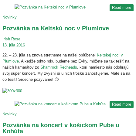
Read more
Novinky
Pozvánka na Keltskú noc v Plumlove
Irish Rose
13. júla 2016
22. – 23. júla sa znova stretneme na našej obľúbenej
Keltskej noci v
Plumlove
. A keďže tohto roku budeme bez Evky, môžete sa tak tešiť na
našich kamarátov zo
Shamrock Redheads
, ktorí namiesto nás odohrajú
svoj super koncert. My zvyšní si u nich trošku zahosťujeme. Máte sa na
čo tešiť! Srdečne pozývame! 🙂
Read more
Novinky
Pozvánka na koncert v košickom Pube u
Kohúta