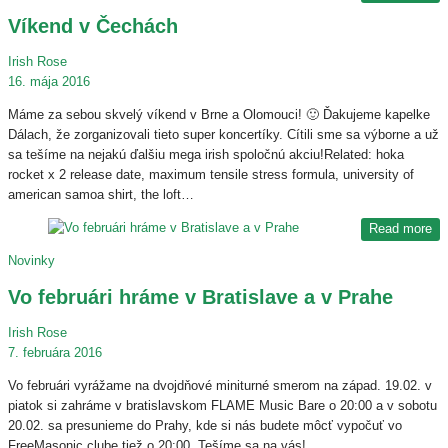
Víkend v Čechách
Irish Rose
16. mája 2016
Máme za sebou skvelý víkend v Brne a Olomouci! 🙂 Ďakujeme kapelke
Dálach, že zorganizovali tieto super koncertíky. Cítili sme sa výborne a už
sa tešíme na nejakú ďalšiu mega irish spoločnú akciu!Related: hoka
rocket x 2 release date, maximum tensile stress formula, university of
american samoa shirt, the loft…
Read more
Novinky
Vo februári hráme v Bratislave a v Prahe
Irish Rose
7. februára 2016
Vo februári vyrážame na dvojdňové miniturné smerom na západ. 19.02. v
piatok si zahráme v bratislavskom FLAME Music Bare o 20:00 a v sobotu
20.02. sa presunieme do Prahy, kde si nás budete môcť vypočuť vo
FreeMasonic clube tiež o 20:00. Tešíme sa na vás!