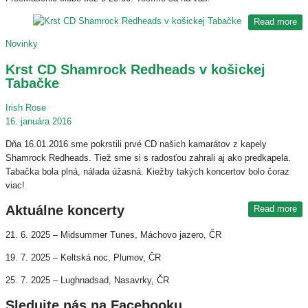
Read more
Novinky
Krst CD Shamrock Redheads v košickej
Tabačke
Irish Rose
16. januára 2016
Dňa 16.01.2016 sme pokrstili prvé CD našich kamarátov z kapely
Shamrock Redheads. Tiež sme si s radosťou zahrali aj ako predkapela.
Tabačka bola plná, nálada úžasná. Kiežby takých koncertov bolo čoraz
viac!
Aktuálne koncerty
Read more
21. 6. 2025 – Midsummer Tunes, Máchovo jazero, ČR
19. 7. 2025 – Keltská noc, Plumov, ČR
25. 7. 2025 – Lughnadsad, Nasavrky, ČR
Sledujte nás na Facebooku